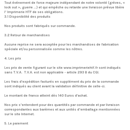
Tout événement de force majeure indépendant de notre volonté (grèves, «
lock out », guerre …) et qui empêche ou retarde une livraison prévue libère
l’ Imprimerie HTF de ses obligations.
3.1 Disponibilité des produits
Nos produits sont fabriqués sur commande.
3.2 Retour de marchandises
Aucune reprise ne sera acceptée pour les marchandises de fabrication
spéciale et/ou personnalisée comme les nôtres.
4. Les prix
Les prix de vente figurant sur le site www.imprimeriehtf.fr sont indiqués
sans T.V.A. T.V.A. est non applicable - article 293 B du CGI.
Les frais d'expédition facturés en supplément du prix de la commande
sont indiqués au client avant la validation définitive de celle-ci.
Le montant de franco atteint dès 140 Euros d'achat.
Nos prix s’entendent pour des quantités par commande et par livraison
correspondantes aux barèmes et aux unités d’emballage mentionnées
sur le site Internet.
5. Le paiement