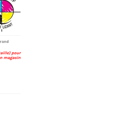
grand
aille) pour
 en magasin