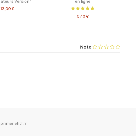
teurs Version 1
en ligne
13,00 €
0,49 €
Note
rimeriehtf.fr