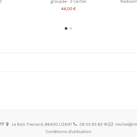
2
groupée - 2 cartes
Radioama
44,00 €
TF
Le Bois Trainard, 86400 LIZANT
06 05 65 82 18
michel@imp
Conditions d'utilisation