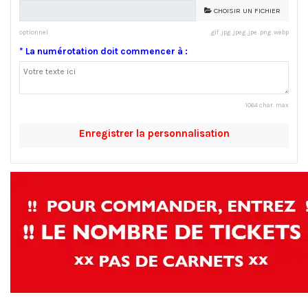
CHOISIR UN FICHIER
optionnel
.gif .jpg .jpeg .jpe .png .webp
* La numérotation doit commencer à :
1064 char. max
Enregistrer la personnalisation