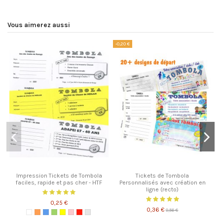
Vous aimerez aussi
-0,20 €
-
Impression Tickets de Tombola
Tickets de Tombola
faciles, rapide et pas cher - HTF
Personnalisés avec création en
ligne (recto)
0,25 €
0,36 €
0,56 €