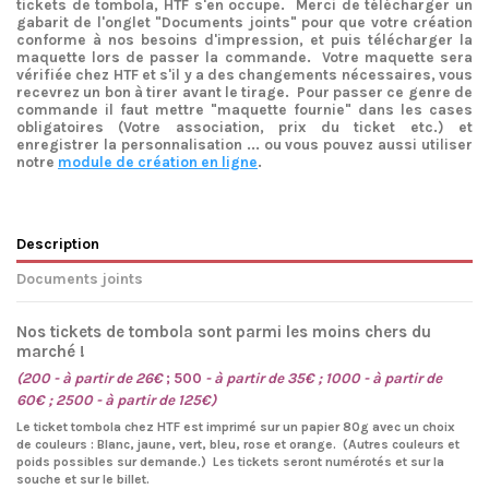
tickets de tombola, HTF s'en occupe. Merci de télécharger un
gabarit de l'onglet "Documents joints" pour que votre création
conforme à nos besoins d'impression, et puis télécharger la
maquette lors de passer la commande. Votre maquette sera
vérifiée chez HTF et s'il y a des changements nécessaires, vous
recevrez un bon à tirer avant le tirage. Pour passer ce genre de
commande il faut mettre "maquette fournie" dans les cases
obligatoires (Votre association, prix du ticket etc.) et
enregistrer la personnalisation ... ou vous pouvez aussi utiliser
notre
module de création en ligne
.
Description
Documents joints
Nos tickets de tombola sont parmi les moins chers du
marché !
(200 - à partir de 26€
; 500
- à partir de 35€ ; 1000 - à partir de
60€ ; 2500 - à partir de 125€)
Le ticket tombola chez HTF est imprimé sur un papier 80g avec un choix
de couleurs :
Blanc, jaune, vert, bleu, rose et orange. (Autres couleurs et
poids possibles sur demande.)
Les tickets seront numérotés et sur la
souche et sur le billet.