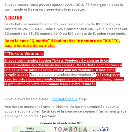
Si vous voulez, vous pouvez ajouter votre LOGO. Téléchargez-le avec la
commande et il sera incorporé dans la maquette.
A NOTER
Les tickets se vendent par l'unité, avec un minimum de 100 tickets, en
carnets
de 25, 10,
ou
5.
Donc si vous commandez 500, vous allez recevoir
20 carnets de 25, 50 carnets de 10 ou 100 carnets de 5, selon votre choix.
Dans la case "Quantité" il faut mettre le nombre de TICKETS ,
pas le nombre de carnets.
**Tickets Vendeurs
Si vous commandez l'option Tickets Vendeurs il y aura un ticket
supplémentaire sur chacun de vos carnets. Ces tickets sont destinés à
une deuxième tombola uniquement pour les vendeurs. Il faut donc,
remplir la case
"
Les lots pour la tombola des vendeurs
"
et l'enregistrer
avec les infos que vous voulez imprimer sur les tickets vendeurs, sinon,
la production de votre commande risque d'être retardée.
Si vous avez besoin d'aide
-
contactez-nous
s.v.p.
Nos tickets mesurent 74mm x 210mm.
Ils seront numérotés et sur la
souche et sur le billet. Le ticket et la souche se séparent facilement grace
à une ligne pointillée / perforée.