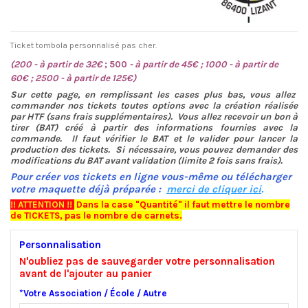
Ticket tombola personnalisé pas cher.
(200 - à partir de 32€
; 500
- à partir de 45€ ; 1000 - à partir de
60€ ; 2500 - à partir de 125€)
Sur cette page,
en remplissant les cases plus bas,
vous allez
commander nos tickets toutes options avec la création réalisée
par HTF (sans frais supplémentaires). Vous allez recevoir un bon à
tirer (BAT) créé à partir des informations fournies avec la
commande. Il faut vérifier le BAT et le valider pour lancer la
production des tickets. Si nécessaire, vous pouvez demander des
modifications du BAT avant validation (limite 2 fois sans frais).
Pour créer
vos tickets
en ligne vous-même ou télécharger
votre maquette déjà préparée
:
merci de cliquer ici
.
!! ATTENTION !!
Dans la case "Quantité" il faut mettre le nombre
de TICKETS, pas le nombre de carnets.
Personnalisation
N'oubliez pas de sauvegarder votre personnalisation
avant de l'ajouter au panier
*Votre Association / École / Autre