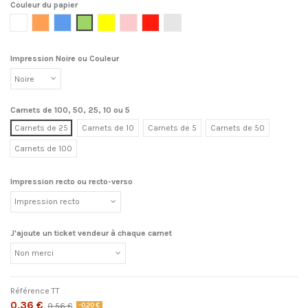
Couleur du papier
Blanc
Orange
Bleu
Vert
Jaune
Rose
Rouge
Gris clair
Impression Noire ou Couleur
Carnets de 100, 50, 25, 10 ou 5
Carnets de 25
Carnets de 10
Carnets de 5
Carnets de 50
Carnets de 100
Impression recto ou recto-verso
J'ajoute un ticket vendeur à chaque carnet
Référence
TT
0,36 €
0,56 €
-0,20 €