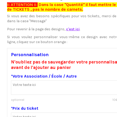
!! ATTENTION !!
Dans la case "Quantité" il faut mettre l
de TICKETS , pas le nombre de carnets.
Si vous avez des besoins spécifiques pour vos tickets, merci de 
dans la case "Message"
Pour revenir à la page des designs,
c'est ici
.
Si vous voulez personnaliser vous-même ce design avec notre
ligne, cliquez sur ce bouton orange :
Personnalisation
N'oubliez pas de sauvegarder votre personnalis
avant de l'ajouter au panier
*Votre Association / École / Autre
optionnel
106
*Prix du ticket