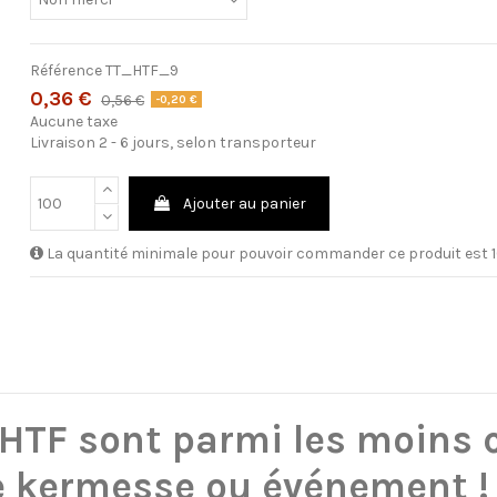
Référence
TT_HTF_9
0,36 €
0,56 €
-0,20 €
Aucune taxe
Livraison 2 - 6 jours, selon transporteur
Ajouter au panier
La quantité minimale pour pouvoir commander ce produit est 1
 HTF
sont parmi les moins 
re kermesse ou événement 