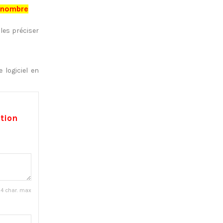
e nombre
les préciser
 logiciel en
ation
4 char. max