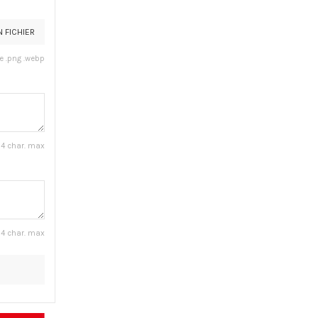
N FICHIER
jpe .png .webp
4 char. max
4 char. max