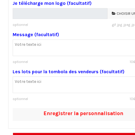
Je télécharge mon logo (facultatif)
CHOISIR U
optionnel
.gif .jpg .jpeg .
Message (facultatif)
optionnel
106
Les lots pour la tombola des vendeurs (facultatif)
optionnel
106
Enregistrer la personnalisation