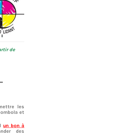
rtir de
-
ettre les
 tombola et
il
un bon à
nder des