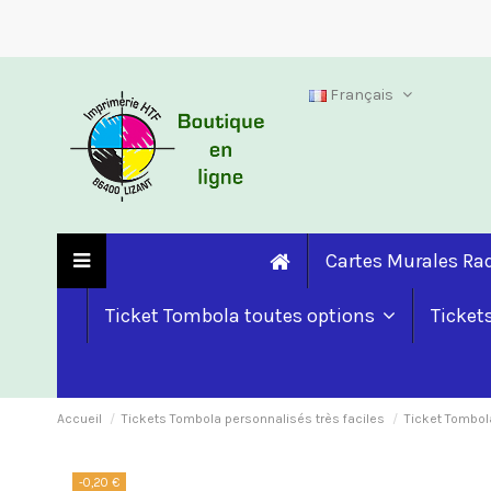
Français
Cartes Murales R
Ticket Tombola toutes options
Ticket
Accueil
Tickets Tombola personnalisés très faciles
Ticket Tombol
-0,20 €