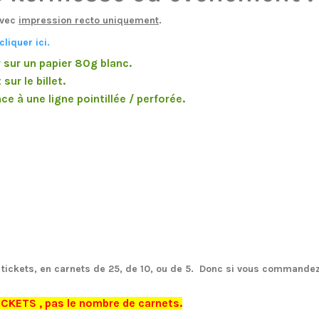
avec
impression recto uniquement
.
cliquer ici
.
sur un papier 80g blanc.
sur le billet.
 à une ligne pointillée / perforée.
 tickets, en carnets
de 25,
de 10,
ou de
5.
Donc si vous commandez 5
TICKETS , pas le nombre de carnets.