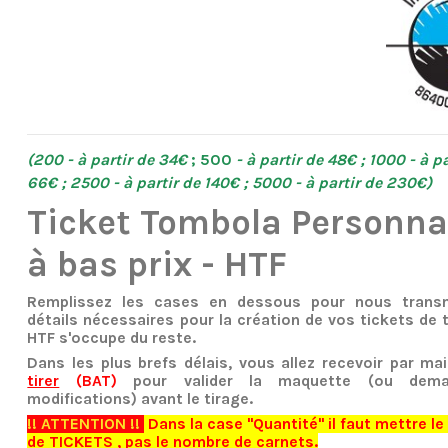
(200 - à partir de 34€
; 500
- à partir de 48€ ; 1000 - à pa
66€ ; 2500 - à partir de 140€ ; 5000 - à partir de 230€)
Ticket Tombola Personna
à bas prix - HTF
Remplissez les cases en dessous pour nous transm
détails nécessaires pour la création de vos tickets de
HTF s'occupe du reste.
Dans les plus brefs délais, vous allez recevoir par ma
tirer
(BAT)
pour valider la maquette (ou dema
modifications) avant le tirage.
!! ATTENTION !!
Dans la case "Quantité" il faut mettre l
de TICKETS , pas le nombre de carnets.