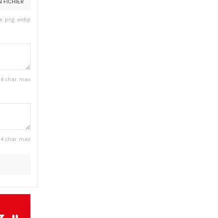
N FICHIER
jpe .png .webp
4 char. max
4 char. max