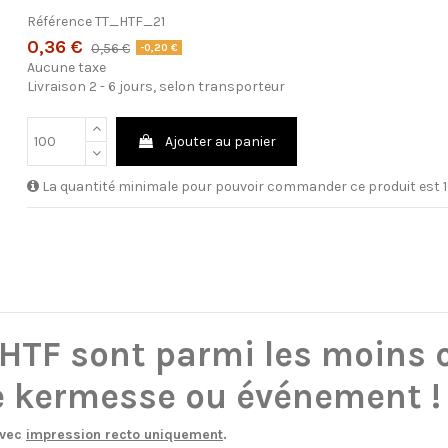
Référence
TT_HTF_21
0,36 €
0,56 €
-0,20 €
Aucune taxe
Livraison 2 - 6 jours, selon transporteur
Ajouter au panier
La quantité minimale pour pouvoir commander ce produit est 1
 HTF
sont parmi les moins 
re kermesse ou événement 
avec
impression recto uniquement
.