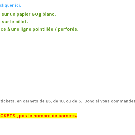
cliquer ici
.
sur un papier 80g blanc.
sur le billet.
 à une ligne pointillée / perforée.
 tickets, en carnets
de 25,
de 10,
ou de
5.
Donc si vous commandez 5
TICKETS , pas le nombre de carnets.