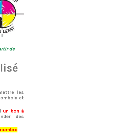
rtir de
lisé
ettre les
 tombola et
il
un bon à
nder des
e nombre