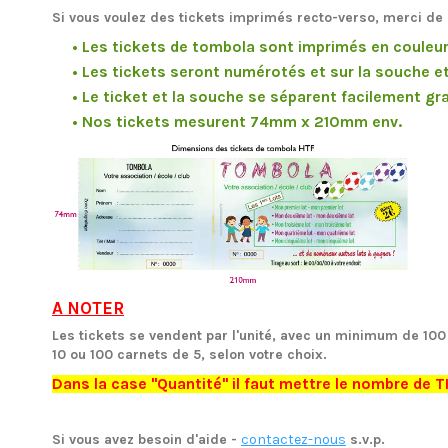
Si vous voulez des tickets imprimés recto-verso, merci de
• Les tickets de tombola sont imprimés en couleur 
• Les tickets seront numérotés et sur la souche et 
• Le ticket et la souche se séparent facilement grace
• Nos tickets mesurent 74mm x 210mm env.
A NOTER
Les tickets se vendent par l'unité, avec un minimum de 100
10 ou 100 carnets de 5, selon votre choix.
Dans la case "Quantité" il faut mettre le nombre de 
Si vous avez besoin d'aide
-
contactez-nous
s.v.p.