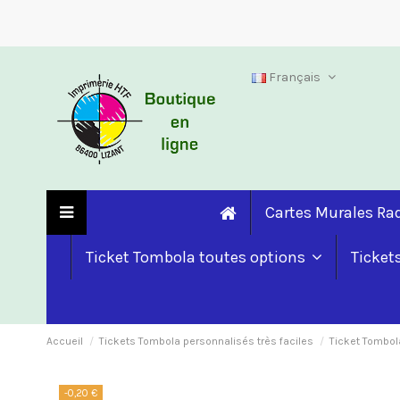
Français
Cartes Murales R
Ticket Tombola toutes options
Ticket
Accueil
Tickets Tombola personnalisés très faciles
Ticket Tombol
-0,20 €