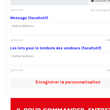
CHOISIR U
optionnel
.gif .jpg .jpeg .
Message (facultatif)
optionnel
106
Les lots pour la tombola des vendeurs (facultatif)
optionnel
106
Enregistrer la personnalisation